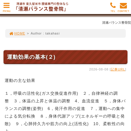
MENU
TEL
CONTACT
清瀬バランス整骨院
HOME
>
Author : takahasi
運動効果の基本(２)
2026-08-08 [
記事URL
]
運動の主な効果
１，呼吸の活性化(ガス交換促進作用) ２，自律神経の調
整 ３，体温の上昇と体温の調整 4、血流促進 ５，身体バ
ランスの調整(姿勢) 6，発汗作用の促進 ７，運動への集中
による気分転換 ８，身体代謝アップ(エネルギーの呼吸と発
散) ９，心肺持久力や筋力の向上(活性化) 10、柔軟性の向