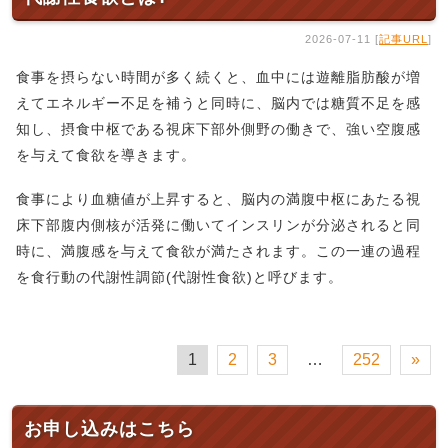
2026-07-11 [
記事URL
]
食事を摂らない時間が多く続くと、血中には遊離脂肪酸が増
えてエネルギー不足を補うと同時に、脳内では糖質不足を感
知し、摂食中枢である視床下部外側野の働きで、強い空腹感
を与えて食欲を導きます。
食事により血糖値が上昇すると、脳内の満腹中枢にあたる視
床下部腹内側核が活発に働いてインスリンが分泌されると同
時に、満腹感を与えて食欲が満たされます。この一連の過程
を食行動の代謝性調節(代謝性食欲)と呼びます。
1
2
3
…
252
»
お申し込みはこちら