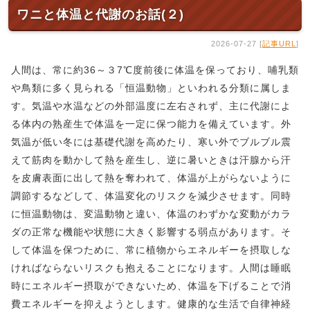
ワニと体温と代謝のお話(２)
2026-07-27 [
記事URL
]
人間は、常に約36～３7℃度前後に体温を保っており、哺乳類
や鳥類に多く見られる「恒温動物」といわれる分類に属しま
す。気温や水温などの外部温度に左右されず、主に代謝によ
る体内の熟産生で体温を一定に保つ能力を備えています。外
気温が低い冬には基礎代謝を高めたり、寒い外でブルブル震
えて筋肉を動かして熱を産生し、逆に暑いときは汗腺から汗
を皮膚表面に出して熱を奪われて、体温が上がらないように
調節するなどして、体温変化のリスクを減少させます。同時
に恒温動物は、変温動物と違い、体温のわずかな変動がカラ
ダの正常な機能や状態に大きく影響する弱点があります。そ
して体温を保つために、常に植物からエネルギーを摂取しな
ければならないリスクも抱えることになります。人間は睡眠
時にエネルギー摂取ができないため、体温を下げることで消
費エネルギーを抑えようとします。健康的な生活で自律神経