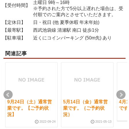
土曜日 9時～16時
【受付時間】
※予約された方で5分以上遅れた場合は、受
付順でのご案内とさせていただきます。
【定休日】
日・祝日 (他 夏季休暇 年末年始)
【最寄駅】
西武池袋線 清瀬駅 南口 徒歩1分
【駐車場】
近くにコインパーキング (50m先) あり
関連記事
9月24日（土）通常営
5月14日（金）通常営
4月
業です。【ご予約状
業です。｛ご予約状
です
況】
況｝
2022-09-24
2021-05-13