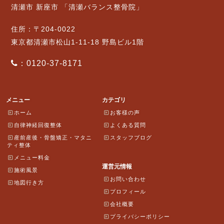
清瀬市 新座市 「清瀬バランス整骨院」
住所：〒204-0022
東京都清瀬市松山1-11-18 野島ビル1階
：0120-37-8171
メニュー
カテゴリ
ホーム
お客様の声
自律神経回復整体
よくある質問
産前産後・骨盤矯正・マタニ
スタッフブログ
ティ整体
メニュー料金
運営元情報
施術風景
お問い合わせ
地図行き方
プロフィール
会社概要
プライバシーポリシー