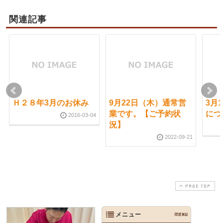
関連記事
Ｈ２８年3月のお休み
9月22日（木）通常営
3月
業です。【ご予約状
につ
2016-03-04
況】
2022-09-21
PAGE TOP
メニュー
MENU