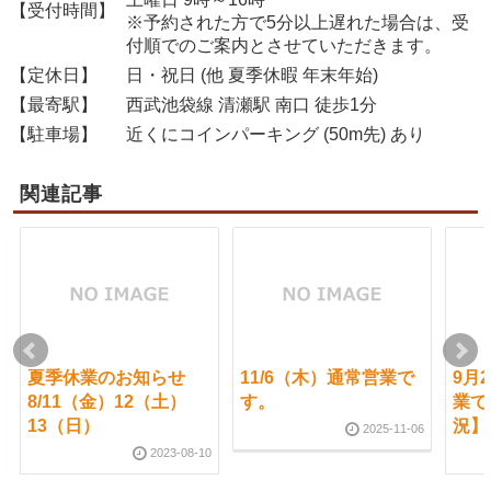
【受付時間】
※予約された方で5分以上遅れた場合は、受
付順でのご案内とさせていただきます。
【定休日】
日・祝日 (他 夏季休暇 年末年始)
【最寄駅】
西武池袋線 清瀬駅 南口 徒歩1分
【駐車場】
近くにコインパーキング (50m先) あり
関連記事
夏季休業のお知らせ
11/6（木）通常営業で
9月
8/11（金）12（土）
す。
業で
13（日）
況】
2025-11-06
2023-08-10