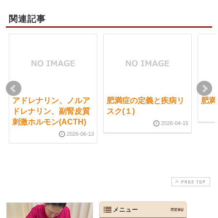
関連記事
アドレナリン、ノルア
肥満症の定義と疾病リ
肥満
ドレナリン、副腎皮質
スク(１)
刺激ホルモン(ACTH)
2026-04-15
2026-06-13
PAGE TOP
メニュー
MENU