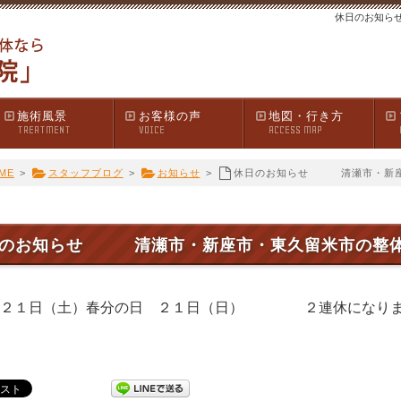
休日のお知ら
施術風景
お客様の声
地図・行き方
TREATMENT
VOICE
ACCESS MAP
ME
>
スタッフブログ
>
お知らせ
>
休日のお知らせ 清瀬市・新
日のお知らせ 清瀬市・新座市・東久留米市の整
１日（土）春分の日 ２１日（日） ２連休になりま