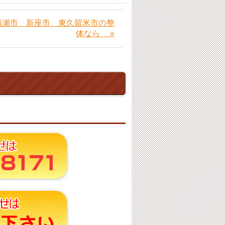
清瀬市 新座市 東久留米市の整
体なら »