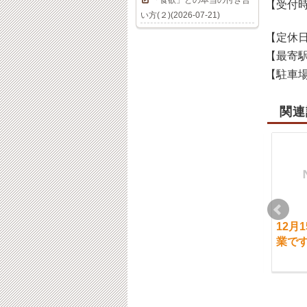
「食欲」との本当の付き合
【受付
い方(２)(2026-07-21)
【定休
【最寄
【駐車
関連
10月12日（水）通常営
7月6日（木）通常営業
12月
業です。【ご予約状
です。ご予約状況
業で
況】
2023-07-06
2022-10-12