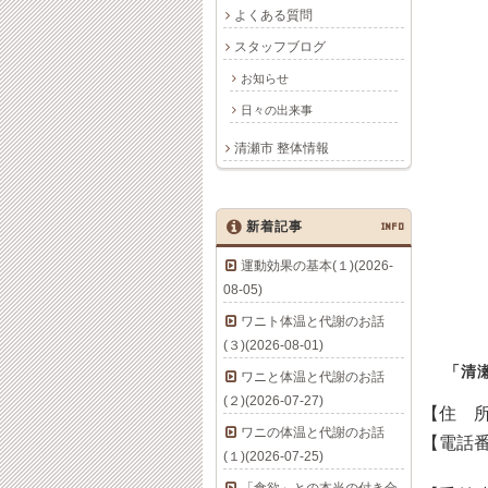
よくある質問
スタッフブログ
お知らせ
日々の出来事
清瀬市 整体情報
新着記事
INFO
運動効果の基本(１)(2026-
08-05)
ワニト体温と代謝のお話
(３)(2026-08-01)
「清
ワニと体温と代謝のお話
(２)(2026-07-27)
【住 
ワニの体温と代謝のお話
【電話
(１)(2026-07-25)