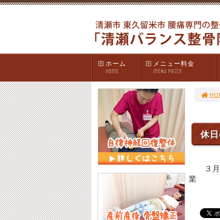
ホーム
メニュー料金
HOME
MENU PRICE
HO
休
３月２
業