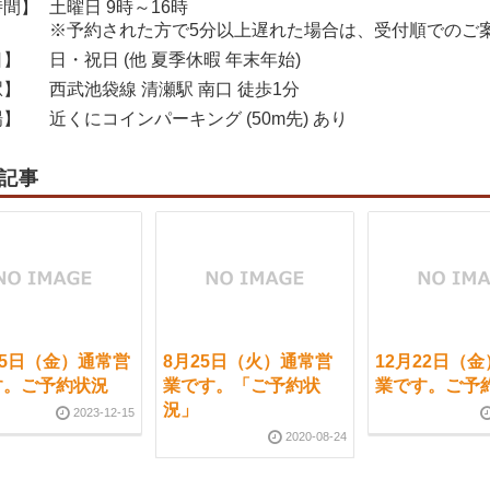
時間】
土曜日 9時～16時
※予約された方で5分以上遅れた場合は、受付順でのご
日】
日・祝日 (他 夏季休暇 年末年始)
駅】
西武池袋線 清瀬駅 南口 徒歩1分
場】
近くにコインパーキング (50m先) あり
記事
15日（金）通常営
8月25日（火）通常営
12月22日（
す。ご予約状況
業です。「ご予約状
業です。ご予
況」
2023-12-15
2020-08-24