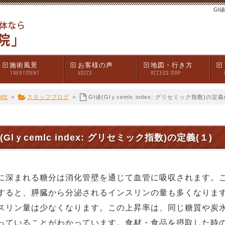
GI値
施術風景
お客様の声
地図・行き方
TREATMENT
VOICE
ACCESS MAP
ME
>
スタッフブログ
>
GI値(Glｙcemlc index: グリセミック指数)の定
値(Glｙcemlc index: グリセミック指数)の定義(１)
に深まれる糖分は消化管壁を通じて血管に吸収されます。
すると、膵臓から分泌されるインスリンの量も多くなりま
スリン量は少なくなります。この上昇率は、同じ糖質や炭
っていることがわかっています。食材・食品を摂取した時