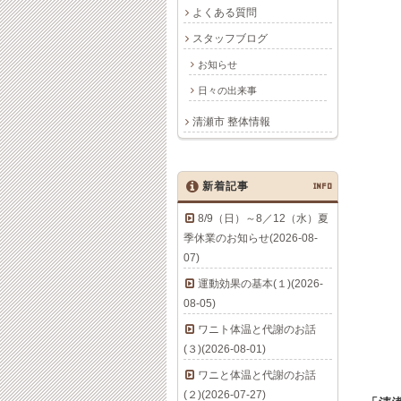
よくある質問
スタッフブログ
お知らせ
日々の出来事
清瀬市 整体情報
新着記事
INFO
8/9（日）～8／12（水）夏
季休業のお知らせ(2026-08-
07)
運動効果の基本(１)(2026-
08-05)
ワニト体温と代謝のお話
(３)(2026-08-01)
ワニと体温と代謝のお話
(２)(2026-07-27)