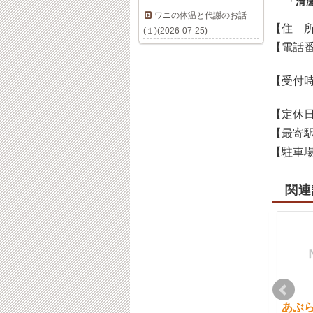
「清
ワニの体温と代謝のお話
【住 
(１)(2026-07-25)
【電話
【受付
【定休
【最寄
【駐車
関連
ダイエットと自律神経
腰痛の予防法とは？毎
あぶら