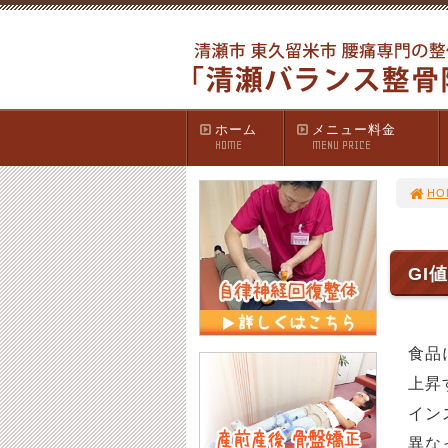
ホーム
メニュー料金
HOME
MENU PRICE
HO
GI
食品
上昇
イン
異な