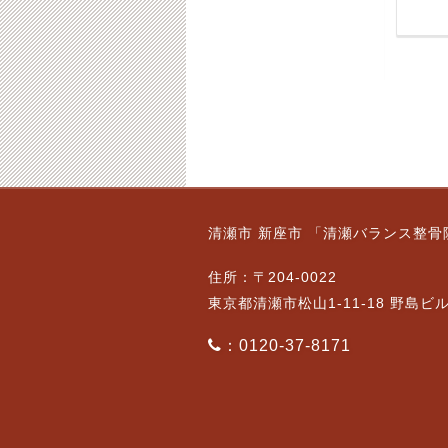
(１)
日の生活でできる簡単
な対策を解説！
2026-06-20
2025-01-20
飲酒によって体脂肪
飲酒によって体脂肪が
清瀬市 新座市 「清瀬バランス整骨
が増えるメカニズム
増えるメカニズム(３)
(２)
2026-02-14
住所：〒204-0022
2026-02-09
東京都清瀬市松山1-11-18 野島ビ
：0120-37-8171