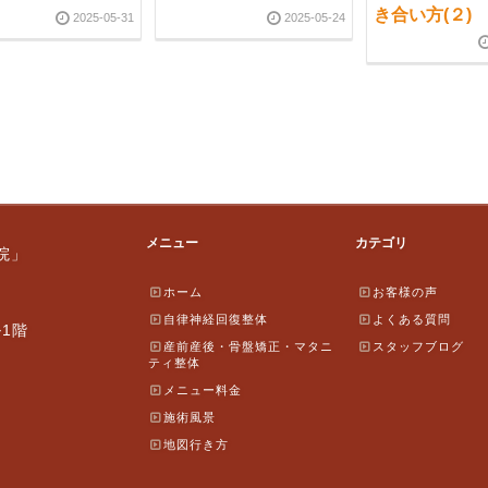
き合い方(２)
2025-05-31
2025-05-24
メニュー
カテゴリ
院」
ホーム
お客様の声
自律神経回復整体
よくある質問
ル1階
産前産後・骨盤矯正・マタニ
スタッフブログ
ティ整体
メニュー料金
施術風景
地図行き方