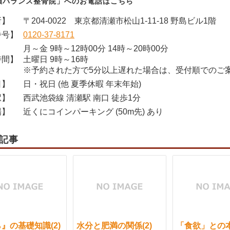
瀬バランス整骨院」へのお電話はこちら
所】
〒204-0022 東京都清瀬市松山1-11-18 野島ビル1階
番号】
0120-37-8171
月～金 9時～12時00分 14時～20時00分
時間】
土曜日 9時～16時
※予約された方で5分以上遅れた場合は、受付順でのご
日】
日・祝日 (他 夏季休暇 年末年始)
駅】
西武池袋線 清瀬駅 南口 徒歩1分
場】
近くにコインパーキング (50m先) あり
記事
』の基礎知識(2)
水分と肥満の関係(2)
「食欲」との