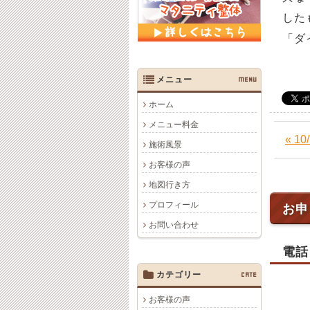
した
「ダ
メニュー
MENU
ホーム
メニュー料金
« 
施術風景
お客様の声
地図行き方
プロフィール
お申
お問い合わせ
電話
カテゴリー
CATE
お客様の声