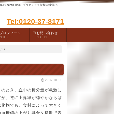
(Glｙcemlc index: グリセミック指数)の定義(１)
Tel:0120-37-8171
プロフィール
お問い合わせ
PROFILE
CONTACT
義(１)
2025-10-11
このとき、血中の糖分量が急激に
すが、逆に上昇率が穏やかならば
水化物でも、食材によって大きく
の血糖値の上がり具合を指数で表