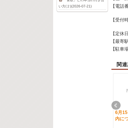
「食欲」との本当の付き合
【電話
い方(２)(2026-07-21)
【受付
【定休
【最寄
【駐車
関連
9月５日（木）ご案内
11月18日（木）通常営
6月1
について
業です。｛ご予約状
内に
況｝
2019-09-05