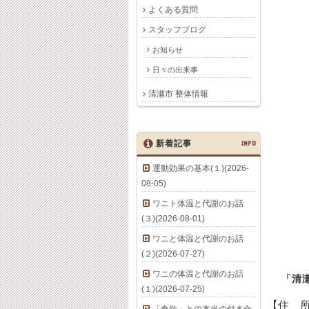
よくある質問
スタッフブログ
お知らせ
日々の出来事
清瀬市 整体情報
新着記事
INFO
運動効果の基本(１)(2026-
08-05)
ワニト体温と代謝のお話
(３)(2026-08-01)
ワニと体温と代謝のお話
(２)(2026-07-27)
ワニの体温と代謝のお話
「清
(１)(2026-07-25)
【住 