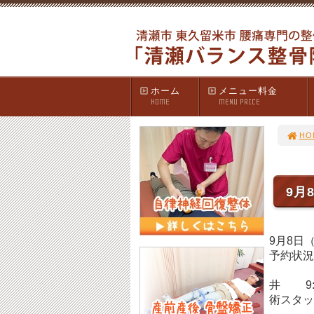
ホーム
メニュー料金
HOME
MENU PRICE
HO
9月
9月8日（
予約状況
15：
井 9
術スタッ