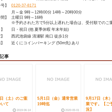
番号】
0120-37-8171
月～金 9時～12時00分 14時～20時00分
時間】
土曜日 9時～16時
※予約された方で5分以上遅れた場合は、受付順でのご
日】
日・祝日 (他 夏季休暇 年末年始)
駅】
西武池袋線 清瀬駅 南口 徒歩1分
場】
近くにコインパーキング (50m先) あり
記事
5日（土）のご案
5月1日（金）通常営業
9月17日（木
ついて
19時迄
業です。【ご
況】
2019-06-14
2020-05-01