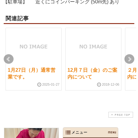
【駐車場】
近くにコインパーキング (50m先) あり
関連記事
1月27日（月）通常営
12月７日（金）のご案
２月
業です。
内について
内に
2025-01-27
2018-12-06
PAGE TOP
メニュー
MENU