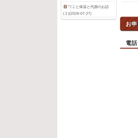
ワニと体温と代謝のお話
(２)(2026-07-27)
お申
電話