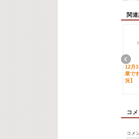
関連
10月28日（月）通常営
7月31日（金）通常営
12月
業です。
業です。「ご予約状
業で
況」
況】
2024-10-28
2020-07-30
コメ
コメ
1月8日（金）通常営業
9月５日（木）ご案内