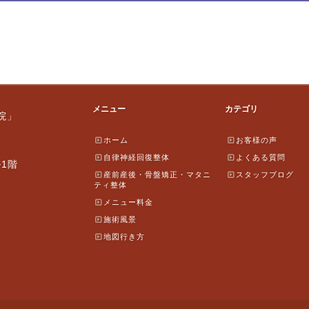
メニュー
カテゴリ
院」
ホーム
お客様の声
自律神経回復整体
よくある質問
ル1階
産前産後・骨盤矯正・マタニ
スタッフブログ
ティ整体
メニュー料金
施術風景
地図行き方