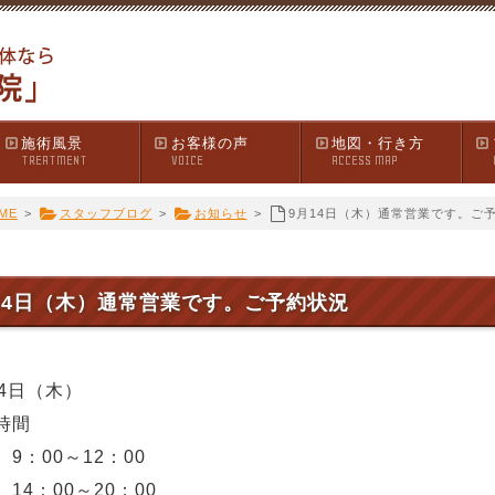
施術風景
お客様の声
地図・行き方
TREATMENT
VOICE
ACCESS MAP
ME
>
スタッフブログ
>
お知らせ
>
9月14日（木）通常営業です。ご
14日（木）通常営業です。ご予約状況
14日（木）
時間
9：00～12：00
14：00～20：00