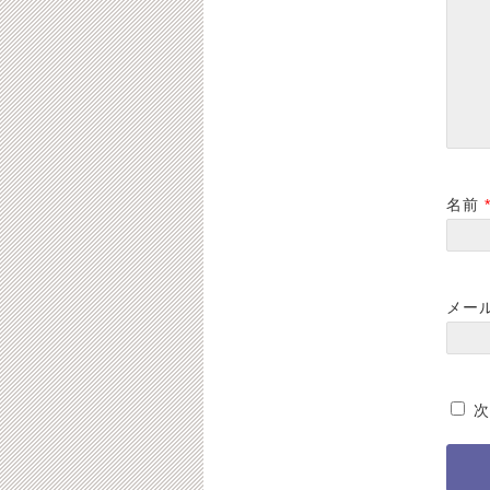
です。｛ご予約状況｝
について
2021-01-08
2019-09-05
名前
メー
次