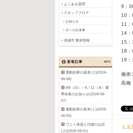
よくある質問
9：0
スタッフブログ
10：
お知らせ
11：
日々の出来事
14：
清瀬市 整体情報
15：
18：
19：
新着記事
INFO
運動効果の基本(２)(2026-
施術
08-08)
高橋
8/9（日）～8／12（水）夏
季休業のお知らせ(2026-08-
07)
運動効果の基本(１)(2026-
08-05)
ワニト体温と代謝のお話
« 
(３)(2026-08-01)