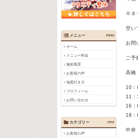
※ネ
空い
メニュー
MENU
お問
ホーム
メニュー料金
ご予
施術風景
高橋
お客様の声
地図行き方
10：
プロフィール
11：
お問い合わせ
16：
18：
カテゴリー
CATE
中井
お客様の声