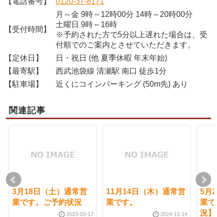
【電話番号】
0120-37-8171
月～金 9時～12時00分 14時～20時00分
土曜日 9時～16時
【受付時間】
※予約された方で5分以上遅れた場合は、受
付順でのご案内とさせていただきます。
【定休日】
日・祝日 (他 夏季休暇 年末年始)
【最寄駅】
西武池袋線 清瀬駅 南口 徒歩1分
【駐車場】
近くにコインパーキング (50m先) あり
関連記事
3月18日（土）通常営
11月14日（木）通常営
5月
業です。ご予約状況
業です。
業で
況】
2023-03-17
2024-11-14