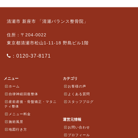
清瀬市 新座市 「清瀬バランス整骨院」
住所：〒204-0022
東京都清瀬市松山1-11-18 野島ビル1階
：0120-37-8171
メニュー
カテゴリ
ホーム
お客様の声
自律神経回復整体
よくある質問
産前産後・骨盤矯正・マタニ
スタッフブログ
ティ整体
メニュー料金
運営元情報
施術風景
お問い合わせ
地図行き方
プロフィール