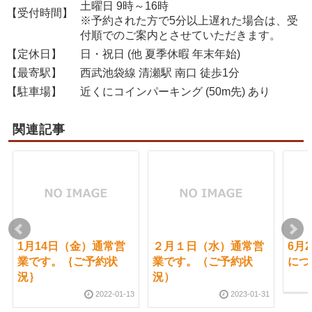
土曜日 9時～16時
【受付時間】
※予約された方で5分以上遅れた場合は、受
付順でのご案内とさせていただきます。
【定休日】
日・祝日 (他 夏季休暇 年末年始)
【最寄駅】
西武池袋線 清瀬駅 南口 徒歩1分
【駐車場】
近くにコインパーキング (50m先) あり
関連記事
1月14日（金）通常営
２月１日（水）通常営
6月
業です。｛ご予約状
業です。（ご予約状
につ
況｝
況）
2022-01-13
2023-01-31