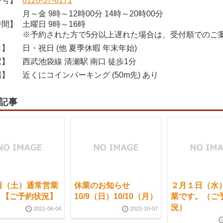
番号】
0120-37-8171
月～金 9時～12時00分 14時～20時00分
時間】
土曜日 9時～16時
※予約された方で5分以上遅れた場合は、受付順でのご
日】
日・祝日 (他 夏季休暇 年末年始)
駅】
西武池袋線 清瀬駅 南口 徒歩1分
場】
近くにコインパーキング (50m先) あり
記事
日（土）通常営業
休業のお知らせ
２月１日（水
。【ご予約状況】
10/9（日）10/10（月）
業です。（ご
況）
2021-06-04
2022-10-07