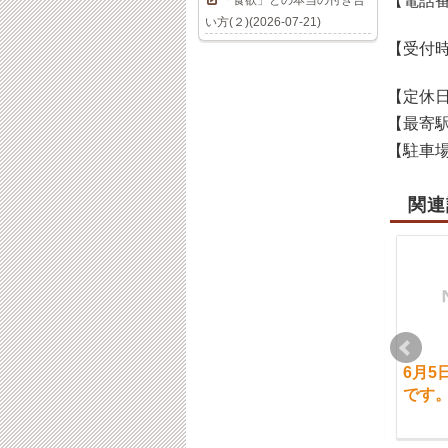
【電話
「食欲」との本当の付き合
い方(２)(2026-07-21)
【受付
【定休
【最寄
【駐車
関連
12月10日（月）のご案
7月6日（土）通常営業
6月5
内について
です。
です
2018-12-10
2024-07-06