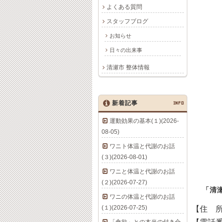
よくある質問
スタッフブログ
お知らせ
日々の出来事
清瀬市 整体情報
新着記事
INFO
運動効果の基本(１)(2026-
08-05)
ワニト体温と代謝のお話
(３)(2026-08-01)
ワニと体温と代謝のお話
(２)(2026-07-27)
「清
ワニの体温と代謝のお話
(１)(2026-07-25)
【住 