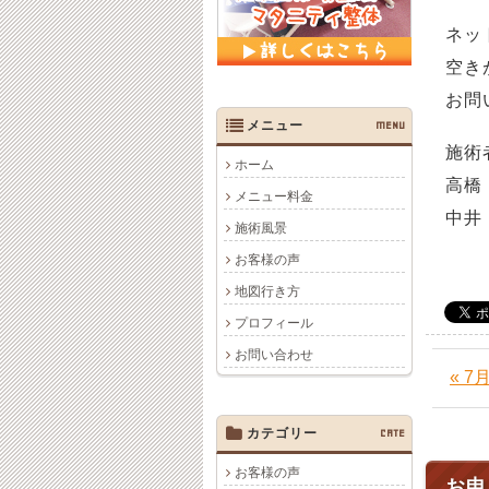
ネッ
空き
お問
メニュー
MENU
施術
ホーム
高橋
メニュー料金
中井
施術風景
お客様の声
地図行き方
プロフィール
お問い合わせ
« 
カテゴリー
CATE
お客様の声
お申