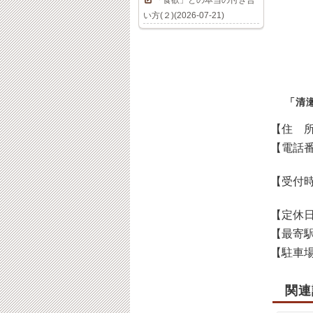
「食欲」との本当の付き合
い方(２)(2026-07-21)
「清
【住 
【電話
【受付
【定休
【最寄
【駐車
関連