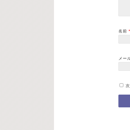
名前
メー
次