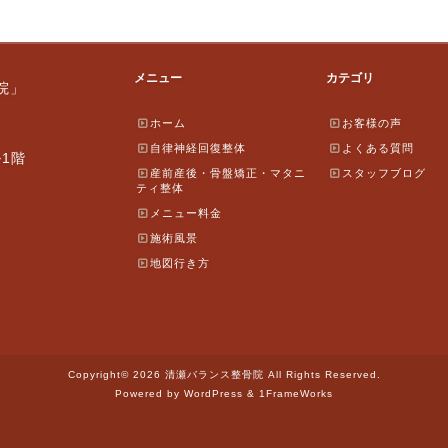
メニュー
カテゴリ
院」
ホーム
お客様の声
自律神経回復整体
よくある質問
ル1階
産前産後・骨盤矯正・マタニ
スタッフブログ
ティ整体
メニュー料金
施術風景
地図行き方
Copyright© 2026 清瀬バランス整骨院 All Rights Reserved.
Powered by WordPress & 1FrameWorks