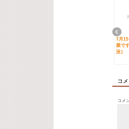
6月25日（金）通常営
1月4日（金）のご案内
7月1
業です。｛ご予約状
について
業で
況｝
況｝
2019-01-04
2021-06-24
コメ
コメ
8/20日（水）通常営業
10月18日（火）通常営
です。
業です。【ご予約状
況】
2025-08-20
2022-10-18