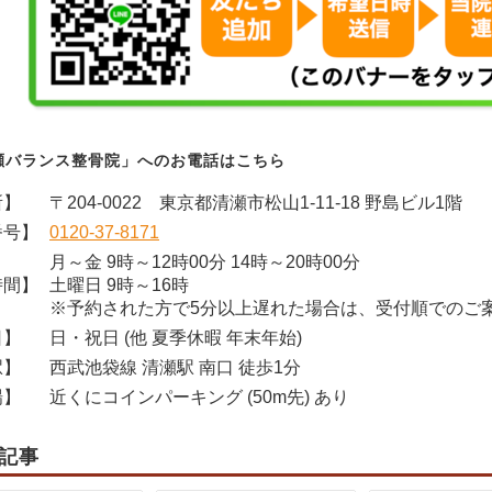
瀬バランス整骨院」へのお電話はこちら
所】
〒204-0022 東京都清瀬市松山1-11-18 野島ビル1階
番号】
0120-37-8171
月～金 9時～12時00分 14時～20時00分
時間】
土曜日 9時～16時
※予約された方で5分以上遅れた場合は、受付順でのご
日】
日・祝日 (他 夏季休暇 年末年始)
駅】
西武池袋線 清瀬駅 南口 徒歩1分
場】
近くにコインパーキング (50m先) あり
記事