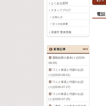
よくある質問
スタッフブログ
電話
お知らせ
日々の出来事
清瀬市 整体情報
新着記事
INFO
運動効果の基本(１)(2026-
08-05)
ワニト体温と代謝のお話
(３)(2026-08-01)
ワニと体温と代謝のお話
(２)(2026-07-27)
ワニの体温と代謝のお話
(１)(2026-07-25)