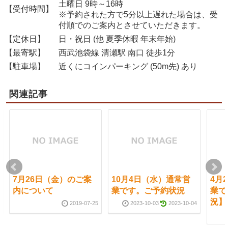
土曜日 9時～16時
【受付時間】
※予約された方で5分以上遅れた場合は、受
付順でのご案内とさせていただきます。
【定休日】
日・祝日 (他 夏季休暇 年末年始)
【最寄駅】
西武池袋線 清瀬駅 南口 徒歩1分
【駐車場】
近くにコインパーキング (50m先) あり
関連記事
7月26日（金）のご案
10月4日（水）通常営
4月
内について
業です。ご予約状況
業で
況】
2019-07-25
2023-10-03
2023-10-04