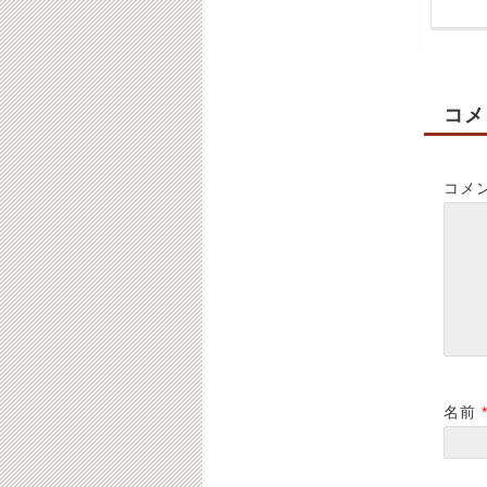
況】
況】
2021-11-30
2021-12-18
コメ
コメ
4月20日（火）通常営
7月14日（木）通常営
業です。【ご予約状
業です。【ご予約状
況】
況】
2021-04-20
2022-07-14
名前