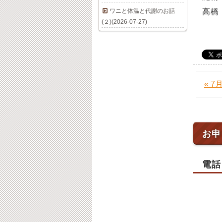
ワニと体温と代謝のお話
高橋
(２)(2026-07-27)
« 
お申
電話