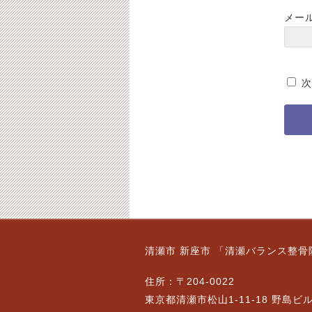
メー
次
清瀬市 新座市 「清瀬バランス整骨
住所：〒204-0022
東京都清瀬市松山1-11-18 野島ビ