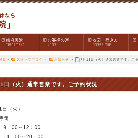
施術風景
お客様の声
地図・行き方
TREATMENT
VOICE
ACCESS MAP
ME
>
スタッフブログ
>
お知らせ
>
7月11日（火）通常営業です。ご
11日（火）通常営業です。ご予約状況
11日（火）
時間
9：00～12：00
14：00～20：00