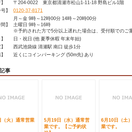
所】
〒204-0022 東京都清瀬市松山1-11-18 野島ビル1階
番号】
0120-37-8171
月～金 9時～12時00分 14時～20時00分
時間】
土曜日 9時～16時
※予約された方で5分以上遅れた場合は、受付順でのご
日】
日・祝日 (他 夏季休暇 年末年始)
駅】
西武池袋線 清瀬駅 南口 徒歩1分
場】
近くにコインパーキング (50m先) あり
記事
日（火）通常営業
5月19日（水）通常営
6月10日（土
。
業です。【ご予約状
業です。