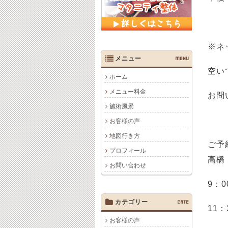
※ネ
メニュー
MENU
空い
ホーム
メニュー料金
お問
施術風景
お客様の声
地図行き方
ご予
プロフィール
高橋
お問い合わせ
9：0
カテゴリー
CATE
11：
お客様の声