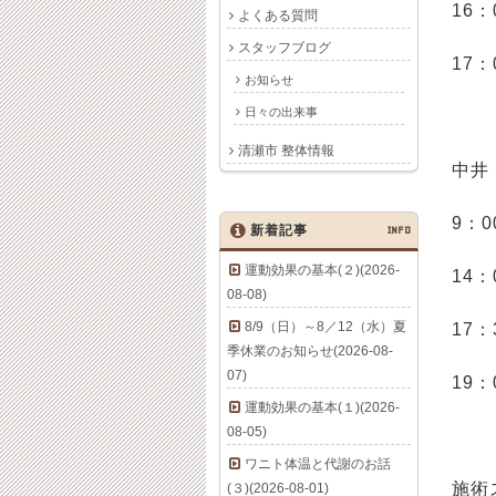
16：
よくある質問
スタッフブログ
17：
お知らせ
日々の出来事
清瀬市 整体情報
中井
9：0
新着記事
INFO
運動効果の基本(２)(2026-
14：
08-08)
8/9（日）～8／12（水）夏
17：
季休業のお知らせ(2026-08-
07)
19：
運動効果の基本(１)(2026-
08-05)
ワニト体温と代謝のお話
施術
(３)(2026-08-01)