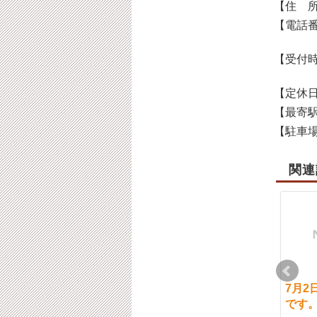
【住 
【電話
【受付
【定休
【最寄
【駐車
関連
11月30日（火）通常営
12月18日（土）通常営
7月2
業です。【ご予約状
業です。【ご予約状
です