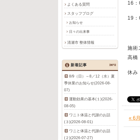
16：
よくある質問
スタッフブログ
19：
お知らせ
日々の出来事
清瀬市 整体情報
施術
高橋
新着記事
INFO
休み
8/9（日）～8／12（水）夏
季休業のお知らせ(2026-08-
07)
運動効果の基本(１)(2026-
08-05)
ワニト体温と代謝のお話
« 
(３)(2026-08-01)
ワニと体温と代謝のお話
(２)(2026-07-27)