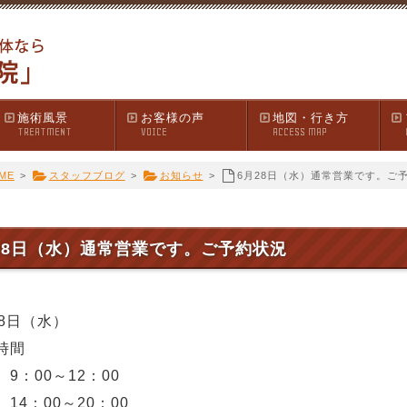
施術風景
お客様の声
地図・行き方
TREATMENT
VOICE
ACCESS MAP
ME
>
スタッフブログ
>
お知らせ
>
6月28日（水）通常営業です。ご
28日（水）通常営業です。ご予約状況
28日（水）
時間
9：00～12：00
14：00～20：00