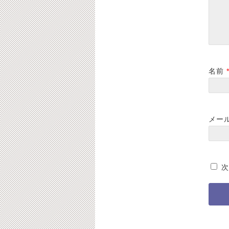
名前
メー
次