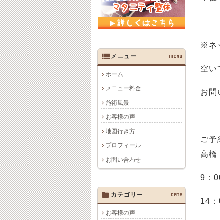
※ネ
メニュー
MENU
空い
ホーム
メニュー料金
お問
施術風景
お客様の声
地図行き方
ご予
プロフィール
高橋
お問い合わせ
9：0
カテゴリー
CATE
14：
お客様の声