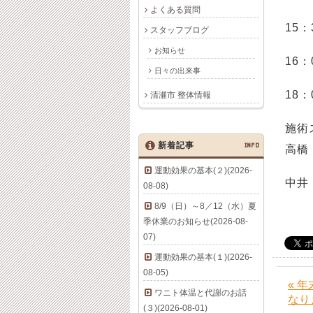
よくある質問
15：
スタッフブログ
お知らせ
16：
日々の出来事
18：
清瀬市 整体情報
施術
新着記事
INFO
高橋
運動効果の基本(２)(2026-
中井
08-08)
8/9（日）～8／12（水）夏
季休業のお知らせ(2026-08-
07)
運動効果の基本(１)(2026-
08-05)
« 
ワニト体温と代謝のお話
なり
(３)(2026-08-01)