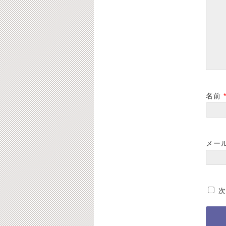
業です。【ご予約状
業です。ご予約状況
況】
2023-06-28
2022-01-26
名前
メー
次