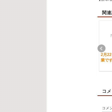
関連
2月21日（水）通常営
8月22日（月）通常営
2月2
業です。ご予約状況
業です。【ご予約状
業で
況】
2024-02-21
2022-08-22
コメ
コメ
1月27日（木）通常営
6月28日（水）通常営