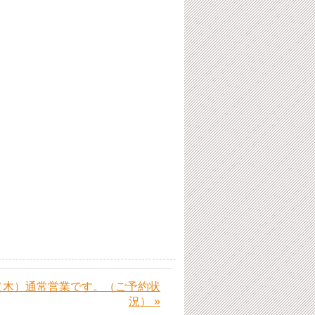
日（木）通常営業です。（ご予約状
況） »