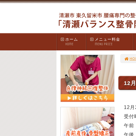
ホーム
メニュー料金
HOME
MENU PRICE
HO
12
12
受付
午前 
午後 