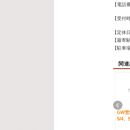
【電話
【受付
【定休
【最寄
【駐車
関連
５月1３日（土）通常
1/３１（木）ご案内予
GW
営業です。
想
5/4、
2023-05-12
2019-01-30