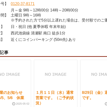
番号】
0120-37-8171
月～金 9時～12時00分 14時～20時00分
時間】
土曜日 9時～16時
※予約された方で5分以上遅れた場合は、受付順でのご
日】
日・祝日 (他 夏季休暇 年末年始)
駅】
西武池袋線 清瀬駅 南口 徒歩1分
場】
近くにコインパーキング (50m先) あり
記事
営業のお知らせ
１月１１日（水）通常
8/29日（金
5/5、5/6 休業
営業です。（ご予約状
です。
況）
2025-05-02