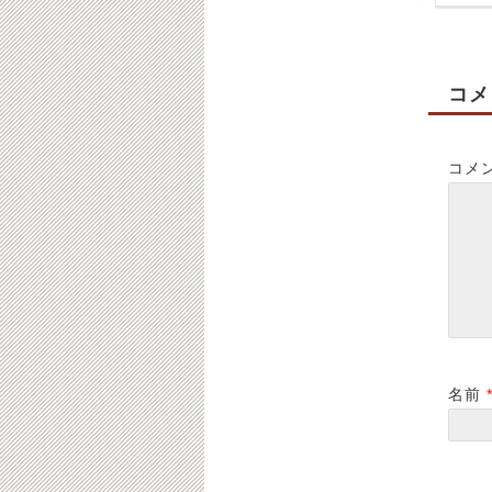
コメ
コメ
10/20（月）通常営業で
2/11（火）祝日の為、
す。
休業になります。
2025-10-20
2025-02-10
名前