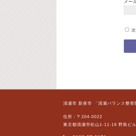
メー
次
清瀬市 新座市 「清瀬バランス整骨
住所：〒204-0022
東京都清瀬市松山1-11-18 野島ビ