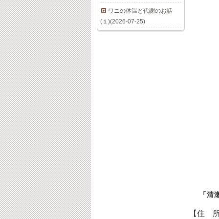
ワニの体温と代謝のお話
(１)(2026-07-25)
「清
【住 