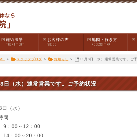
施術風景
お客様の声
地図・行き方
TREATMENT
VOICE
ACCESS MAP
ME
>
スタッフブログ
>
お知らせ
>
11月8日（水）通常営業です。ご
月8日（水）通常営業です。ご予約状況
月8日（水）
時間
9：00～12：00
14：00～20：00