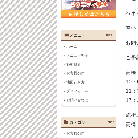
※ネ
空い
メニュー
MENU
お問
ホーム
メニュー料金
ご予
施術風景
高橋
お客様の声
10：
地図行き方
11：
プロフィール
17：
お問い合わせ
施術
カテゴリー
CATE
高橋
お客様の声