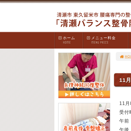
ホーム
メニュー料金
HOME
MENU PRICE
HO
11
11
受付
午前 
午後 