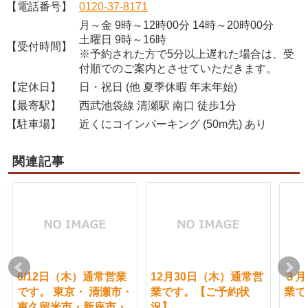
【電話番号】
0120-37-8171
月～金 9時～12時00分 14時～20時00分
土曜日 9時～16時
【受付時間】
※予約された方で5分以上遅れた場合は、受
付順でのご案内とさせていただきます。
【定休日】
日・祝日 (他 夏季休暇 年末年始)
【最寄駅】
西武池袋線 清瀬駅 南口 徒歩1分
【駐車場】
近くにコインパーキング (50m先) あり
関連記事
6/12日（木）通常営業
12月30日（木）通常営
３月
です。 東京・ 清瀬市・
業です。【ご予約状
業で
東久留米市・新座市・
況】