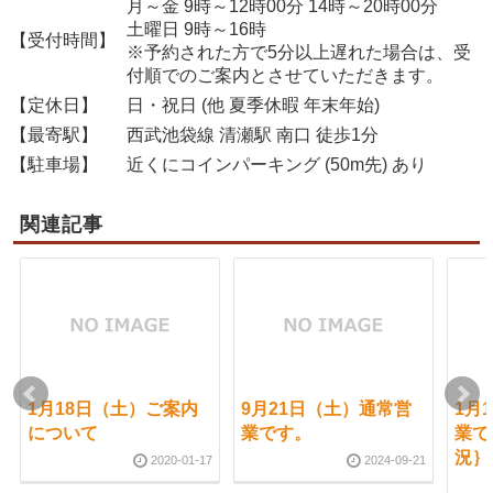
月～金 9時～12時00分 14時～20時00分
土曜日 9時～16時
【受付時間】
※予約された方で5分以上遅れた場合は、受
付順でのご案内とさせていただきます。
【定休日】
日・祝日 (他 夏季休暇 年末年始)
【最寄駅】
西武池袋線 清瀬駅 南口 徒歩1分
【駐車場】
近くにコインパーキング (50m先) あり
関連記事
1月18日（土）ご案内
9月21日（土）通常営
1月
について
業です。
業で
況｝
2020-01-17
2024-09-21