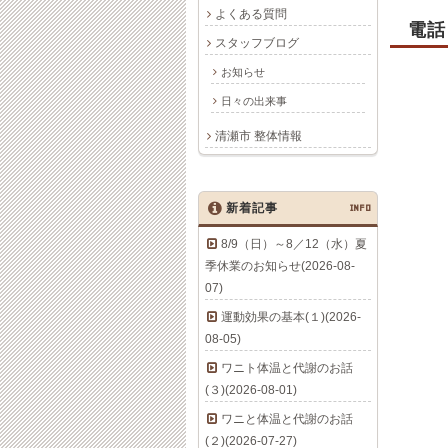
よくある質問
電話
スタッフブログ
お知らせ
日々の出来事
清瀬市 整体情報
新着記事
INFO
8/9（日）～8／12（水）夏
季休業のお知らせ(2026-08-
07)
運動効果の基本(１)(2026-
08-05)
ワニト体温と代謝のお話
(３)(2026-08-01)
ワニと体温と代謝のお話
(２)(2026-07-27)