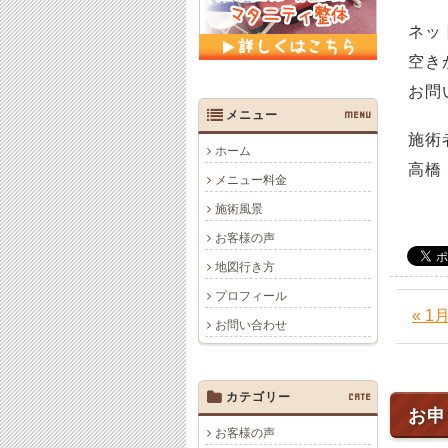
ネッ
空き
お問
メニュー
MENU
施術
ホーム
高橋
メニュー料金
施術風景
お客様の声
地図行き方
プロフィール
« 
お問い合わせ
カテゴリー
CATE
お申
お客様の声