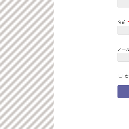
名前
メー
次