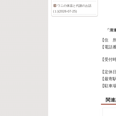
ワニの体温と代謝のお話
(１)(2026-07-25)
「清
【住 
【電話
【受付
【定休
【最寄
【駐車
関連