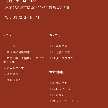
住所：〒204-0022
東京都清瀬市松山1-11-18 野島ビル1階
：0120-37-8171
メニュー
カテゴリ
ホーム
お客様の声
自律神経回復整体
よくある質問
産前産後・骨盤矯正・マタニ
スタッフブログ
ティ整体
メニュー料金
運営元情報
施術風景
地図行き方
お問い合わせ
プロフィール
会社概要
プライバシーポリシー