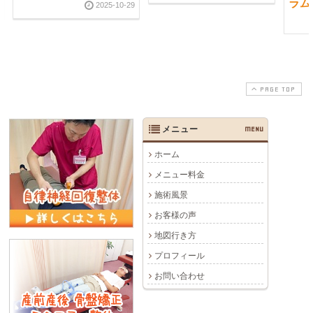
ラム
2025-10-29
PAGE TOP
メニュー
MENU
ホーム
メニュー料金
施術風景
お客様の声
地図行き方
プロフィール
お問い合わせ