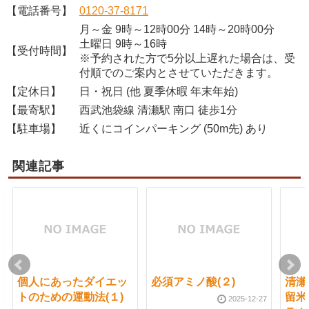
【電話番号】
0120-37-8171
月～金 9時～12時00分 14時～20時00分
土曜日 9時～16時
【受付時間】
※予約された方で5分以上遅れた場合は、受
付順でのご案内とさせていただきます。
【定休日】
日・祝日 (他 夏季休暇 年末年始)
【最寄駅】
西武池袋線 清瀬駅 南口 徒歩1分
【駐車場】
近くにコインパーキング (50m先) あり
関連記事
個人にあったダイエッ
必須アミノ酸(２)
清瀬
トのための運動法(１)
留米
2025-12-27