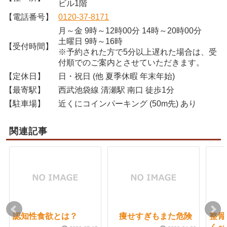
ビル1階
【電話番号】
0120-37-8171
月～金 9時～12時00分 14時～20時00分
土曜日 9時～16時
【受付時間】
※予約された方で5分以上遅れた場合は、受
付順でのご案内とさせていただきます。
【定休日】
日・祝日 (他 夏季休暇 年末年始)
【最寄駅】
西武池袋線 清瀬駅 南口 徒歩1分
【駐車場】
近くにコインパーキング (50m先) あり
関連記事
認知性食欲とは？
痩せすぎもまた危険
整骨