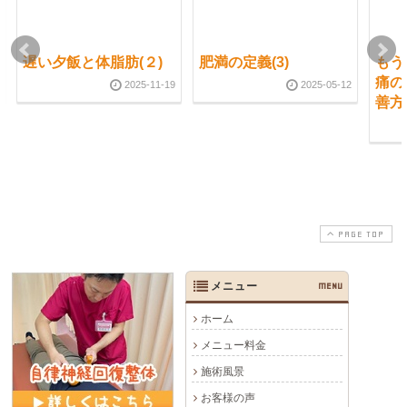
遅い夕飯と体脂肪(２)
肥満の定義(3)
もう
痛の
2025-11-19
2025-05-12
善方
PAGE TOP
メニュー
MENU
ホーム
メニュー料金
施術風景
お客様の声