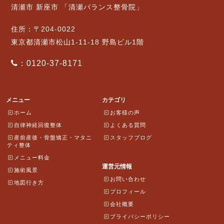
清瀬市 新座市 「清瀬バランス整骨院」
住所：〒204-0022
東京都清瀬市松山1-11-18 野島ビル1階
：0120-37-8171
メニュー
カテゴリ
ホーム
お客様の声
自律神経回復整体
よくある質問
産前産後・骨盤矯正・マタニ
スタッフブログ
ティ整体
メニュー料金
運営元情報
施術風景
お問い合わせ
地図行き方
プロフィール
会社概要
プライバシーポリシー