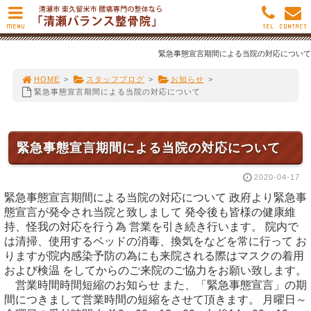
MENU
TEL
CONTACT
緊急事態宣言期間による当院の対応について
HOME
>
スタッフブログ
>
お知らせ
>
緊急事態宣言期間による当院の対応について
緊急事態宣言期間による当院の対応について
2020-04-17
緊急事態宣言期間による当院の対応について 政府より緊急事
態宣言が発令され当院と致しまして 発令後も皆様の健康維
持、怪我の対応を行う為 営業を引き続き行います。 院内で
は清掃、使用するベッドの消毒、換気をなどを常に行って お
りますが院内感染予防の為にも来院される際はマスクの着用
および検温 をしてからのご来院のご協力をお願い致します。
営業時間時間短縮のお知らせ また、「緊急事態宣言」の期
間につきまして営業時間の短縮をさせて頂きます。 月曜日～