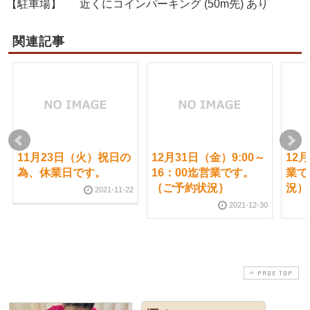
【駐車場】
近くにコインパーキング (50m先) あり
関連記事
11月23日（火）祝日の
12月31日（金）9:00～
12
為、休業日です。
16：00迄営業です。
業で
｛ご予約状況｝
況）
2021-11-22
2021-12-30
PAGE TOP