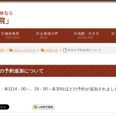
施術風景
お客様の声
地図・行き方
TREATMENT
VOICE
ACCESS MAP
ME
>
スタッフブログ
>
お知らせ
>
本日の予約追加について
の予約追加について
・本日14：00～、19：00～各30分ほどの予約が追加されま