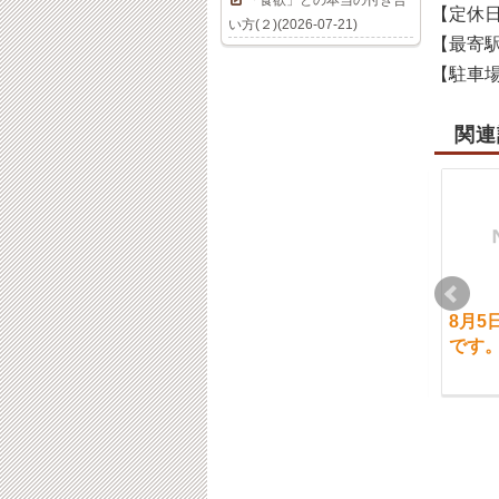
「食欲」との本当の付き合
【定休
い方(２)(2026-07-21)
【最寄
【駐車
関連
2月19日（水）ご案内
4月3日（木）通常営業
8月5
について
です。
です
2020-02-19
2025-04-03