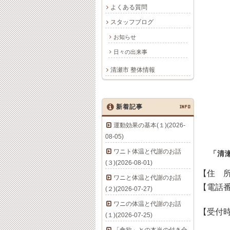
よくある質問
スタッフブログ
お知らせ
日々の出来事
清瀬市 整体情報
新着記事
INFO
運動効果の基本(１)(2026-
08-05)
ワニト体温と代謝のお話
「清
(３)(2026-08-01)
【住 
ワニと体温と代謝のお話
【電話
(２)(2026-07-27)
ワニの体温と代謝のお話
【受付
(１)(2026-07-25)