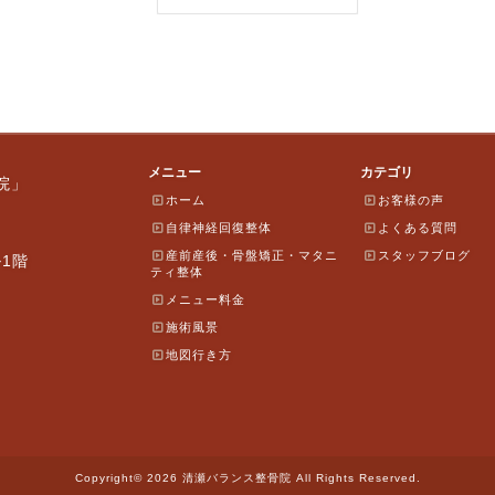
メニュー
カテゴリ
院」
ホーム
お客様の声
自律神経回復整体
よくある質問
産前産後・骨盤矯正・マタニ
スタッフブログ
ル1階
ティ整体
メニュー料金
施術風景
地図行き方
Copyright© 2026 清瀬バランス整骨院 All Rights Reserved.