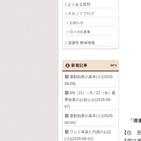
よくある質問
スタッフブログ
お知らせ
日々の出来事
清瀬市 整体情報
新着記事
INFO
運動効果の基本(２)(2026-
08-08)
8/9（日）～8／12（水）夏
季休業のお知らせ(2026-08-
07)
運動効果の基本(１)(2026-
「清
08-05)
ワニト体温と代謝のお話
【住 
(３)(2026-08-01)