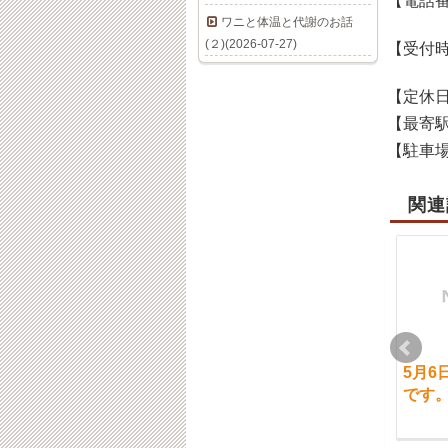
【電話
ワニと体温と代謝のお話
(２)(2026-07-27)
【受付
【定休
【最寄
【駐車
関連
1月8日（水）ご案内に
8月30日（火）通常営
5月6
ついて
業です。【ご予約状
です
況】
2020-01-07
2022-08-29