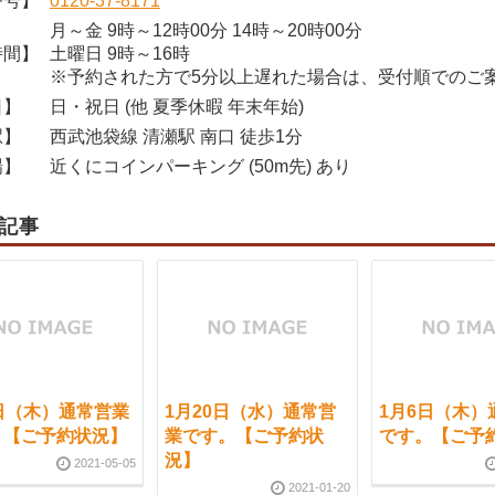
番号】
0120-37-8171
月～金 9時～12時00分 14時～20時00分
時間】
土曜日 9時～16時
※予約された方で5分以上遅れた場合は、受付順でのご
日】
日・祝日 (他 夏季休暇 年末年始)
駅】
西武池袋線 清瀬駅 南口 徒歩1分
場】
近くにコインパーキング (50m先) あり
記事
日（木）通常営業
1月20日（水）通常営
1月6日（木）
。【ご予約状況】
業です。【ご予約状
です。【ご予
況】
2021-05-05
2021-01-20