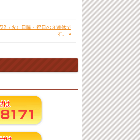
～9/22（火）日曜・祝日の３連休で
す。 »