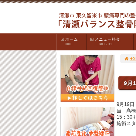
ホーム
メニュー料金
HOME
MENU PRICE
HO
9月
9月19
当 髙橋
15：3
施術スタ