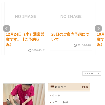
12月24日（木）通常営
28日のご案内予想につ
10
業です。【ご予約状
いて
業で
況】
況】
2018-09-28
2020-12-24
PAGE TOP
メニュー
MENU
ホーム
メニュー料金