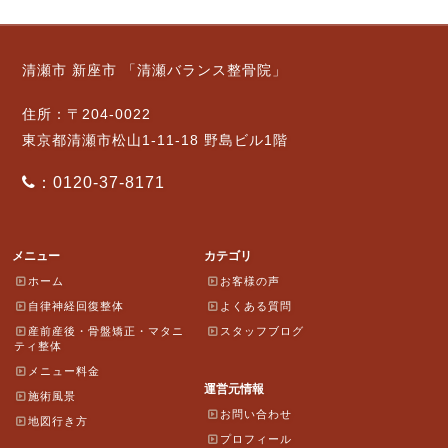
清瀬市 新座市 「清瀬バランス整骨院」
住所：〒204-0022
東京都清瀬市松山1-11-18 野島ビル1階
：0120-37-8171
メニュー
カテゴリ
ホーム
お客様の声
自律神経回復整体
よくある質問
産前産後・骨盤矯正・マタニ
スタッフブログ
ティ整体
メニュー料金
運営元情報
施術風景
お問い合わせ
地図行き方
プロフィール