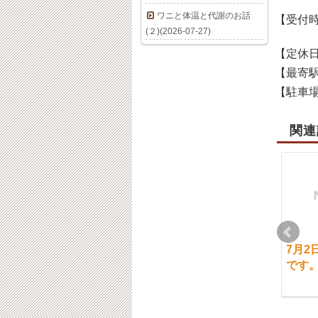
ワニと体温と代謝のお話
【受付
(２)(2026-07-27)
【定休
【最寄
【駐車
関連
3月16日（水）通常営
6月2日（木）通常営業
7月2
業です。【ご予約状
です。
です
況】
2022-06-01
2022-03-15