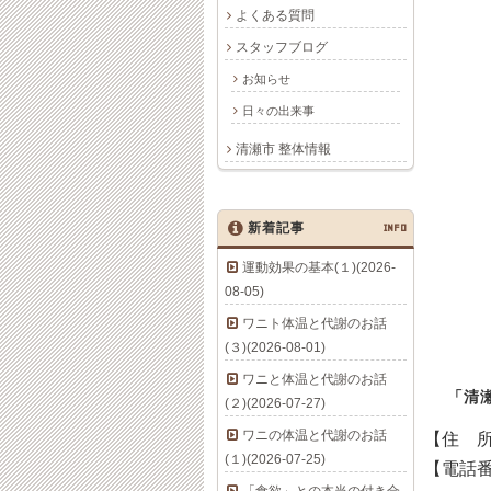
よくある質問
スタッフブログ
お知らせ
日々の出来事
清瀬市 整体情報
新着記事
INFO
運動効果の基本(１)(2026-
08-05)
ワニト体温と代謝のお話
(３)(2026-08-01)
ワニと体温と代謝のお話
「清
(２)(2026-07-27)
ワニの体温と代謝のお話
【住 
(１)(2026-07-25)
【電話