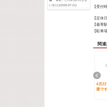
「食欲」との本当の付き合
い方(２)(2026-07-21)
【受付
【定休
【最寄
【駐車
関連
10月20日（金）通常営
2月12日（水）通常営
4月2
業です。ご予約状況
業です。
業で
2023-10-19
2025-02-12