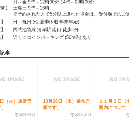
月～金 9時～12時00分 14時～20時00分
時間】
土曜日 9時～16時
※予約された方で5分以上遅れた場合は、受付順でのご
日】
日・祝日 (他 夏季休暇 年末年始)
駅】
西武池袋線 清瀬駅 南口 徒歩1分
場】
近くにコインパーキング (50m先) あり
記事
2日（火）通常営
10月26日（土）通常営
１１月３日（
す。
業です。
案内について
2025-04-22
2024-10-26