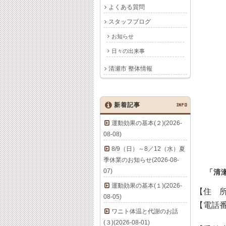
よくある質問
スタッフブログ
お知らせ
日々の出来事
清瀬市 整体情報
新着記事
INFO
運動効果の基本(２)(2026-
08-08)
8/9（日）～8／12（水）夏
季休業のお知らせ(2026-08-
07)
「清
運動効果の基本(１)(2026-
【住 
08-05)
【電話
ワニト体温と代謝のお話
(３)(2026-08-01)