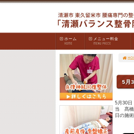
ホーム
メニュー料金
HOME
MENU PRICE
HO
5月
5月30
当 髙橋
日の施術