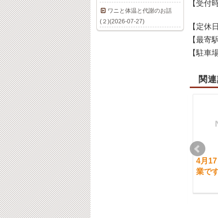
【受付
ワニと体温と代謝のお話
(２)(2026-07-27)
【定休
【最寄
【駐車
関連
7月1日（月）ご案内に
8月17日（火）通常営
4月1
ついて
業です。「ご予約状
業で
況」
2019-07-01
2020-08-17