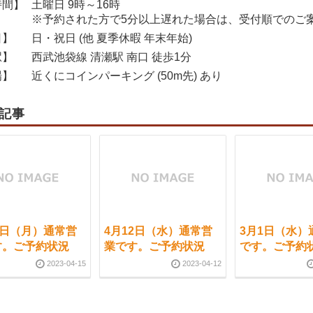
時間】
土曜日 9時～16時
※予約された方で5分以上遅れた場合は、受付順でのご
日】
日・祝日 (他 夏季休暇 年末年始)
駅】
西武池袋線 清瀬駅 南口 徒歩1分
場】
近くにコインパーキング (50m先) あり
記事
7日（月）通常営
4月12日（水）通常営
3月1日（水）
す。ご予約状況
業です。ご予約状況
です。ご予約
2023-04-15
2023-04-12