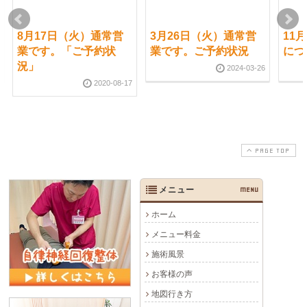
8月17日（火）通常営
3月26日（火）通常営
11
業です。「ご予約状
業です。ご予約状況
につ
況」
2024-03-26
2020-08-17
PAGE TOP
メニュー
MENU
ホーム
メニュー料金
施術風景
お客様の声
地図行き方