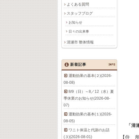
よくある質問
スタッフブログ
お知らせ
日々の出来事
清瀬市 整体情報
新着記事
INFO
運動効果の基本(２)(2026-
08-08)
8/9（日）～8／12（水）夏
季休業のお知らせ(2026-08-
07)
運動効果の基本(１)(2026-
08-05)
「清
ワニト体温と代謝のお話
(３)(2026-08-01)
【住 