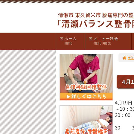
ホーム
メニュー料金
HOME
MENU PRICE
HO
4月
4月19
～10：
2
10
30 施