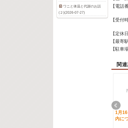
【電話
ワニと体温と代謝のお話
(２)(2026-07-27)
【受付
【定休
【最寄
【駐車
関連
3月23日（土）のご案
2月７日（金）ご案内
1月1
内について
について
内に
2019-03-22
2020-02-06