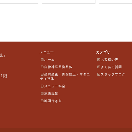
メニュー
カテゴリ
院」
ホーム
お客様の声
自律神経回復整体
よくある質問
産前産後・骨盤矯正・マタニ
スタッフブログ
ル1階
ティ整体
メニュー料金
施術風景
地図行き方