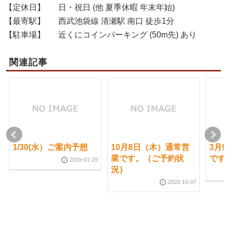
【定休日】
日・祝日 (他 夏季休暇 年末年始)
【最寄駅】
西武池袋線 清瀬駅 南口 徒歩1分
【駐車場】
近くにコインパーキング (50m先) あり
関連記事
1/30(水）ご案内予想
10月8日（木）通常営
3月
業です。｛ご予約状
です
2019-01-29
況｝
2020-10-07