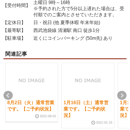
土曜日 9時～16時
【受付時間】
※予約された方で5分以上遅れた場合は、受
付順でのご案内とさせていただきます。
【定休日】
日・祝日 (他 夏季休暇 年末年始)
【最寄駅】
西武池袋線 清瀬駅 南口 徒歩1分
【駐車場】
近くにコインパーキング (50m先) あり
関連記事
8月2日（火）通常営業
1月16日（土）通常営
1月
です。【ご予約状況】
業です。【ご予約状
業で
況】
況】
2022-08-02
2021-01-15