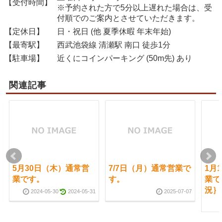
【受付時間】
※予約された方で5分以上遅れた場合は、受
付順でのご案内とさせていただきます。
【定休日】
日・祝日 (他 夏季休暇 年末年始)
【最寄駅】
西武池袋線 清瀬駅 南口 徒歩1分
【駐車場】
近くにコインパーキング (50m先) あり
関連記事
5月30日（木）通常営
7/7日（月）通常営業で
1月
業です。
す。
業で
況｝
2024-05-30
2024-05-31
2025-07-07