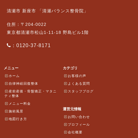
清瀬市 新座市 「清瀬バランス整骨院」
住所：〒204-0022
東京都清瀬市松山1-11-18 野島ビル1階
：0120-37-8171
メニュー
カテゴリ
ホーム
お客様の声
自律神経回復整体
よくある質問
産前産後・骨盤矯正・マタニ
スタッフブログ
ティ整体
メニュー料金
運営元情報
施術風景
お問い合わせ
地図行き方
プロフィール
会社概要