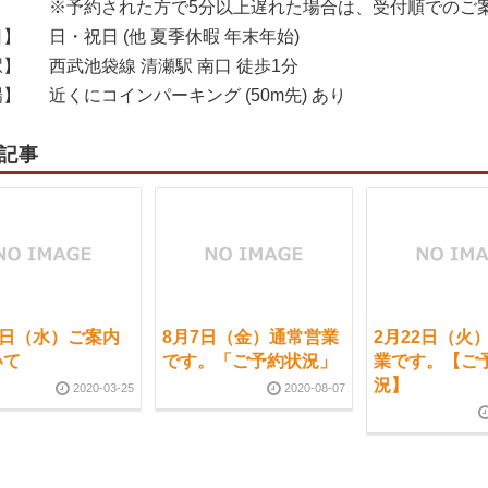
※予約された方で5分以上遅れた場合は、受付順でのご
日】
日・祝日 (他 夏季休暇 年末年始)
駅】
西武池袋線 清瀬駅 南口 徒歩1分
場】
近くにコインパーキング (50m先) あり
記事
5日（水）ご案内
8月7日（金）通常営業
2月22日（火
いて
です。「ご予約状況」
業です。【ご
況】
2020-03-25
2020-08-07