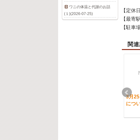
ワニの体温と代謝のお話
【定休
(１)(2026-07-25)
【最寄
【駐車
関連
9月29日（木）通常営
6/14日（土）通常営業
3月2
業です。｛ご予約状
です。 東京・清瀬市・
につ
況｝
東久留米市・新座市・
KENYAMAMOTO整体
2022-09-28
2025-06-14