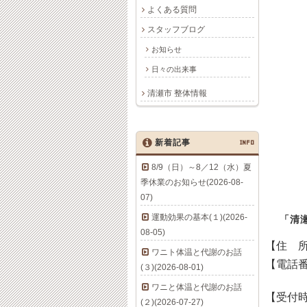
よくある質問
スタッフブログ
お知らせ
日々の出来事
清瀬市 整体情報
新着記事
INFO
8/9（日）～8／12（水）夏
季休業のお知らせ(2026-08-
07)
運動効果の基本(１)(2026-
「清
08-05)
【住 
ワニト体温と代謝のお話
【電話
(３)(2026-08-01)
ワニと体温と代謝のお話
【受付
(２)(2026-07-27)