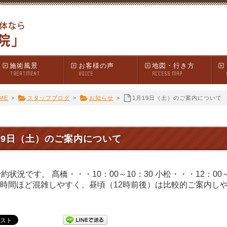
施術風景
お客様の声
地図・行き方
TREATMENT
VOICE
ACCESS MAP
ME
>
スタッフブログ
>
お知らせ
>
1月19日（土）のご案内について
19日（土）のご案内について
予約状況です。 髙橋・・・10：00～10：30 小松・・・12：00
時間ほど混雑しやすく、昼頃（12時前後）は比較的ご案内し