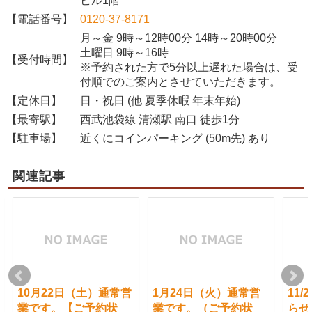
ビル1階
【電話番号】
0120-37-8171
月～金 9時～12時00分 14時～20時00分
土曜日 9時～16時
【受付時間】
※予約された方で5分以上遅れた場合は、受
付順でのご案内とさせていただきます。
【定休日】
日・祝日 (他 夏季休暇 年末年始)
【最寄駅】
西武池袋線 清瀬駅 南口 徒歩1分
【駐車場】
近くにコインパーキング (50m先) あり
関連記事
10月22日（土）通常営
1月24日（火）通常営
11
業です。【ご予約状
業です。（ご予約状
らせ