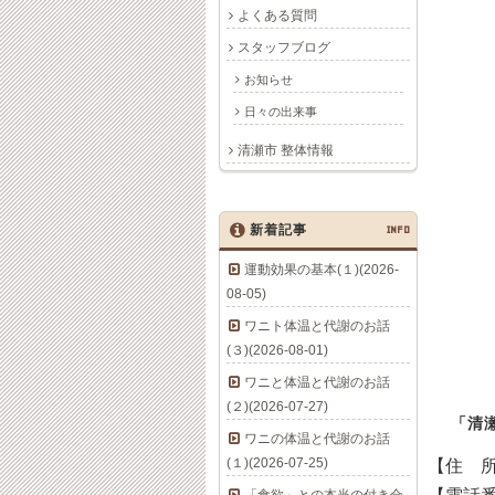
よくある質問
スタッフブログ
お知らせ
日々の出来事
清瀬市 整体情報
新着記事
INFO
運動効果の基本(１)(2026-
08-05)
ワニト体温と代謝のお話
(３)(2026-08-01)
ワニと体温と代謝のお話
(２)(2026-07-27)
「清
ワニの体温と代謝のお話
(１)(2026-07-25)
【住 