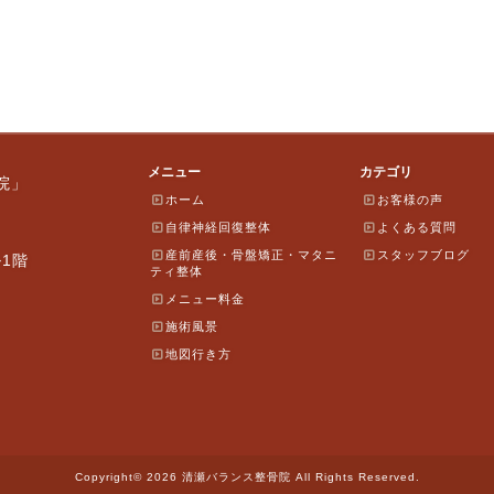
メニュー
カテゴリ
院」
ホーム
お客様の声
自律神経回復整体
よくある質問
産前産後・骨盤矯正・マタニ
スタッフブログ
ル1階
ティ整体
メニュー料金
施術風景
地図行き方
Copyright© 2026 清瀬バランス整骨院 All Rights Reserved.