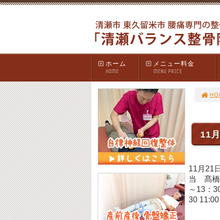
ホーム
メニュー料金
HOME
MENU PRICE
HO
11
11月2
当 髙
～13
30 1