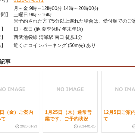
番号】
0120-37-8171
月～金 9時～12時00分 14時～20時00分
時間】
土曜日 9時～16時
※予約された方で5分以上遅れた場合は、受付順でのご
日】
日・祝日 (他 夏季休暇 年末年始)
駅】
西武池袋線 清瀬駅 南口 徒歩1分
場】
近くにコインパーキング (50m先) あり
記事
4日（金）ご案内
1月25日（木）通常営
12月5日ご案
いて
業です。ご予約状況
て
2020-01-23
2024-01-25