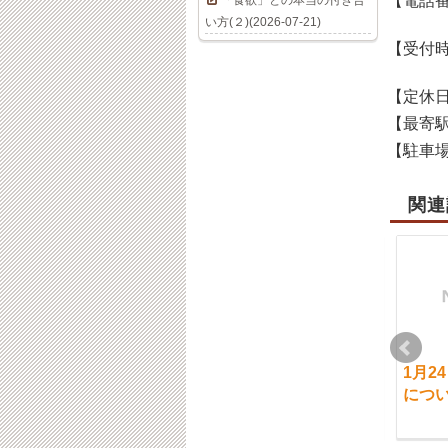
【電話
「食欲」との本当の付き合
い方(２)(2026-07-21)
【受付
【定休
【最寄
【駐車
関連
10月11日（金）通常営
4/6（土）ご案内につい
1月2
業です。
て
につ
2024-10-11
2019-04-06