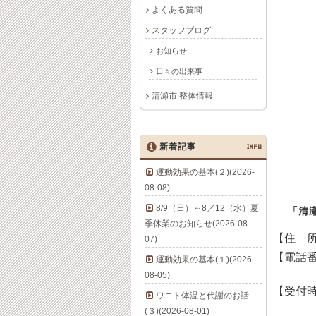
よくある質問
スタッフブログ
お知らせ
日々の出来事
清瀬市 整体情報
新着記事
INFO
運動効果の基本(２)(2026-
08-08)
8/9（日）～8／12（水）夏
「清
季休業のお知らせ(2026-08-
【住 
07)
【電話
運動効果の基本(１)(2026-
08-05)
【受付
ワニト体温と代謝のお話
(３)(2026-08-01)