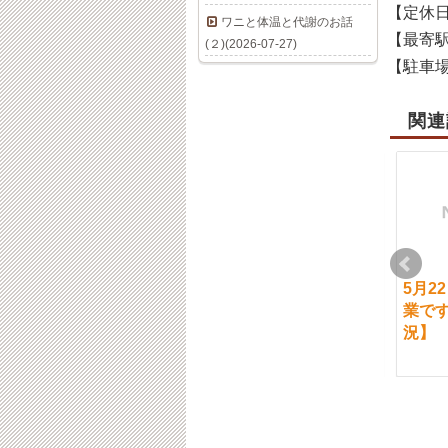
【定休
ワニと体温と代謝のお話
【最寄
(２)(2026-07-27)
【駐車
関連
3月9日（月）ご案内に
5/3（火）～5/5（木）
5月2
ついて
(9:00～14：00営業
業で
中）
況】
2020-03-09
2022-05-03