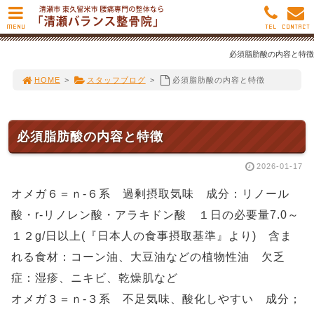
MENU
TEL
CONTACT
必須脂肪酸の内容と特徴
HOME
>
スタッフブログ
>
必須脂肪酸の内容と特徴
必須脂肪酸の内容と特徴
2026-01-17
オメガ６＝ｎ-６系 過剰摂取気味 成分：リノール
酸・r-リノレン酸・アラキドン酸 １日の必要量7.0～
１２g/日以上(『日本人の食事摂取基準』より) 含ま
れる食材：コーン油、大豆油などの植物性油 欠乏
症：湿疹、ニキビ、乾燥肌など
オメガ３＝ｎ-３系 不足気味、酸化しやすい 成分；