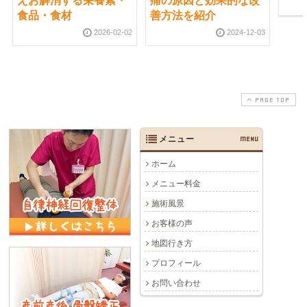
えお解消する栄養素・
痛の原因と効果的な改
食品・食材
善方法を紹介
2026-02-02
2024-12-03
PAGE TOP
メニュー
MENU
ホーム
メニュー料金
施術風景
お客様の声
地図行き方
プロフィール
お問い合わせ