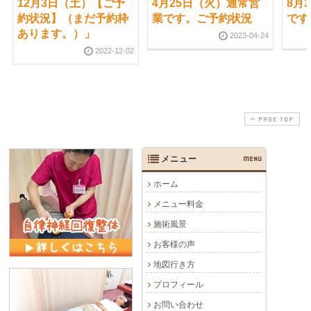
12月3日（土）【ご予
4月25日（火）通常営
8月
約状況】（まだ予約枠
業です。ご予約状況
です
あります。）」
2023-04-24
2022-12-02
PAGE TOP
メニュー
MENU
ホーム
メニュー料金
施術風景
お客様の声
地図行き方
プロフィール
お問い合わせ